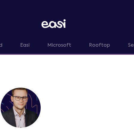
d
Easi
Microsoft
Rooftop
Se