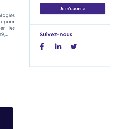
ologies
çu pour
er les
Suivez-nous
,...