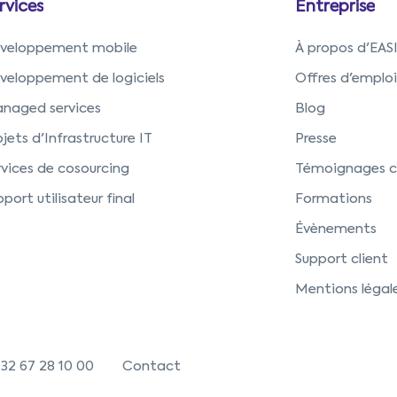
rvices
Entreprise
veloppement mobile
À propos d'EAS
veloppement de logiciels
Offres d'emploi
naged services
Blog
jets d'Infrastructure IT
Presse
rvices de cosourcing
Témoignages cl
port utilisateur final
Formations
Évènements
Support client
Mentions légal
32 67 28 10 00
Contact