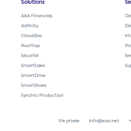
Solutions
Se
AAA Financials
Dé
Adfinity
Dé
Cloud2be
Ma
Rooftop
Pro
Sécurité
Se
SmartSales
Sup
SmartDrive
SmartShare
Synchro Production
Vie privée
info@easi.net
+