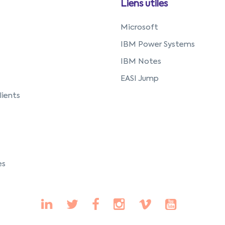
Liens utiles
I
Microsoft
IBM Power Systems
IBM Notes
EASI Jump
ients
es