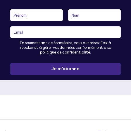
En soumettant ce formulaire, vous autorisez Easi à
stocker et à gérer vos données conformément à sa
politique de confidentialité
.