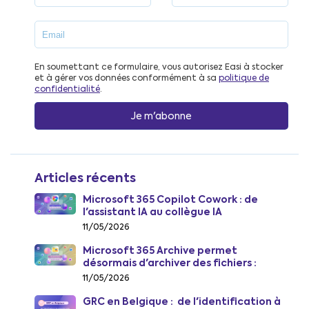
En soumettant ce formulaire, vous autorisez Easi à stocker
et à gérer vos données conformément à sa
politique de
confidentialité
.
Articles récents
Microsoft 365 Copilot Cowork : de
l'assistant IA au collègue IA
11/05/2026
Microsoft 365 Archive permet
désormais d'archiver des fichiers :
comment réduire les coûts de
11/05/2026
stockage SharePoint dès juillet 2026
GRC en Belgique : de l'identification à