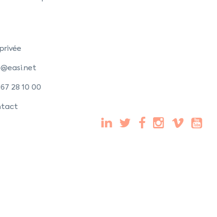
 privée
o@easi.net
 67 28 10 00
tact