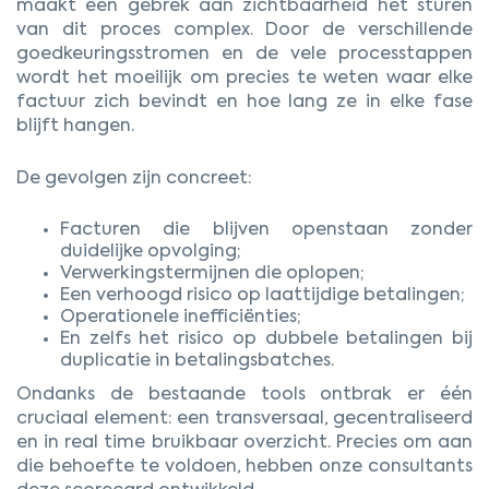
maakt een gebrek aan zichtbaarheid het sturen
van dit proces complex. Door de verschillende
goedkeuringsstromen en de vele processtappen
wordt het moeilijk om precies te weten waar elke
factuur zich bevindt en hoe lang ze in elke fase
blijft hangen.
De gevolgen zijn concreet:
Facturen die blijven openstaan zonder
duidelijke opvolging;
Verwerkingstermijnen die oplopen;
Een verhoogd risico op laattijdige betalingen;
Operationele inefficiënties;
E
n
zelfs het ris
ic
o op dubbele betalingen bij
duplicatie in betalingsbatches.
Ondanks de bestaande tools ontbrak er één
cruciaal element: een transversaal, gecentraliseerd
en in real time bruikbaar overzicht. Precies om aan
die behoefte te voldoen, hebben onze consultants