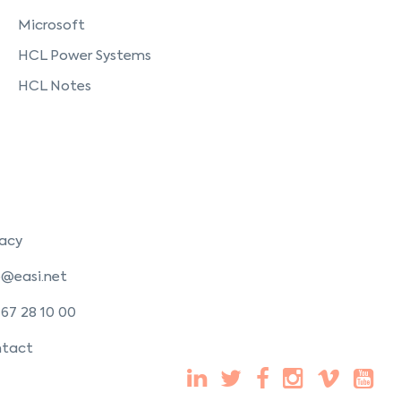
Microsoft
HCL Power Systems
HCL Notes
vacy
o@easi.net
 67 28 10 00
tact