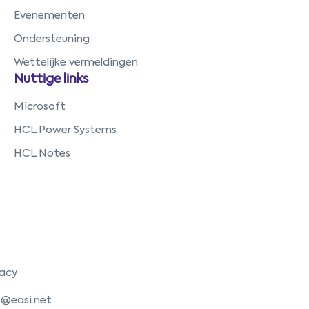
Evenementen
Ondersteuning
Wettelijke vermeldingen
Nuttige links
Microsoft
HCL Power Systems
HCL Notes
vacy
o@easi.net