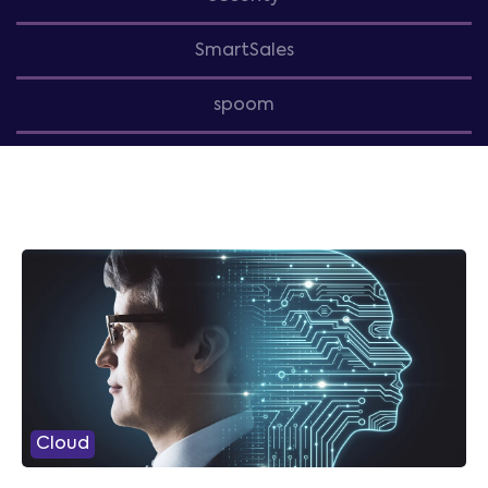
SmartSales
spoom
Cloud