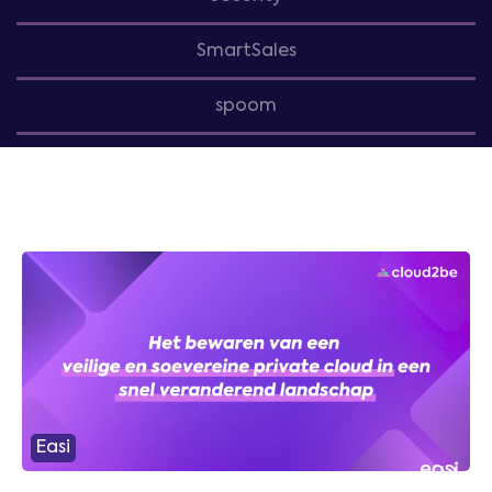
SmartSales
spoom
Easi