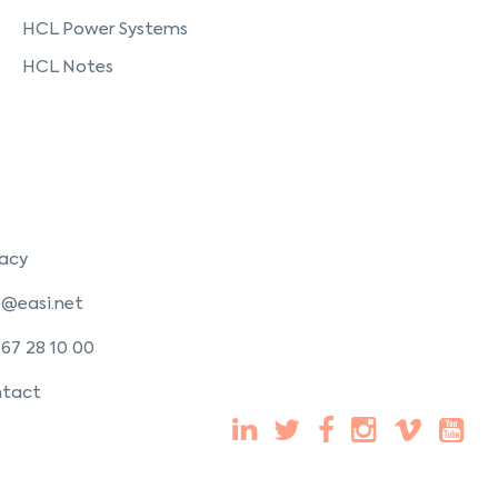
HCL Power Systems
HCL Notes
vacy
o@easi.net
 67 28 10 00
tact