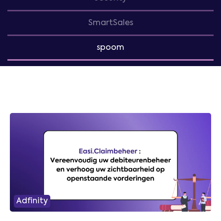
SmartSales
spoom
Adfinity