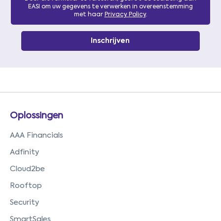
EASI om uw gegevens te verwerken in overeenstemming
met haar
Privacy Policy
.
Oplossingen
AAA Financials
Adfinity
Cloud2be
Rooftop
Security
SmartSales