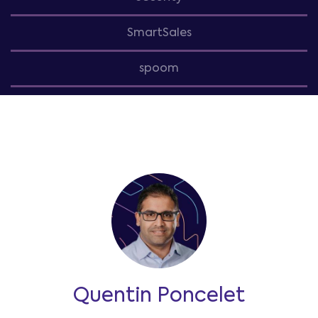
SmartSales
spoom
Quentin Poncelet