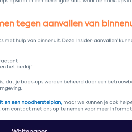
-ups opslaat in een beveiligde kluis, waar de back-ups in
rmen tegen aanvallen van binnenu
 met hulp van binnenuit. Deze ‘Insider-aanvallen’ kunn
ractant
en het bedrijf
k is, dat je back-ups worden beheerd door een betrouwb
 omgeving.
eit en een noodherstelplan,
maar we kunnen je ook helpe
et om contact met ons op te nemen voor meer informat