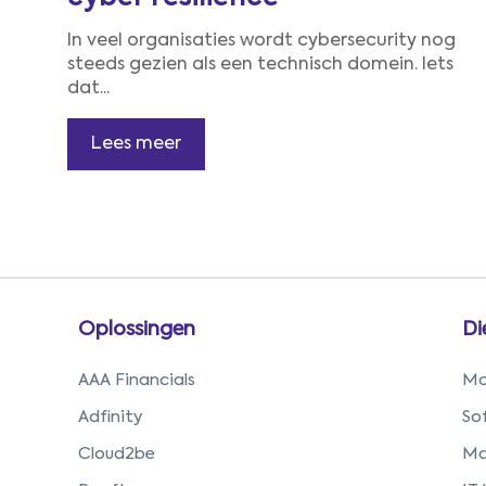
In veel organisaties wordt cybersecurity nog
steeds gezien als een technisch domein. Iets
dat...
Lees meer
Oplossingen
Di
AAA Financials
Mo
Adfinity
So
Cloud2be
Ma