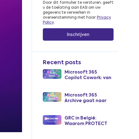
Door dit formulier te versturen, geeft
u de toelating aan EASI om uw
gegevens te verwerken in
overeenstemming met haar
Privacy
Policy
.
Recent posts
Microsoft 365
Copilot Cowork: van
AI-assistent tot AI-
collega
Microsoft 365
Archive gaat naar
bestandsniveau: hoe
je vanaf juli 2026
SharePoint-
GRC in België:
opslagkosten
Waarom PROTECT
verlaagt
zichtbaarheid
omzet in