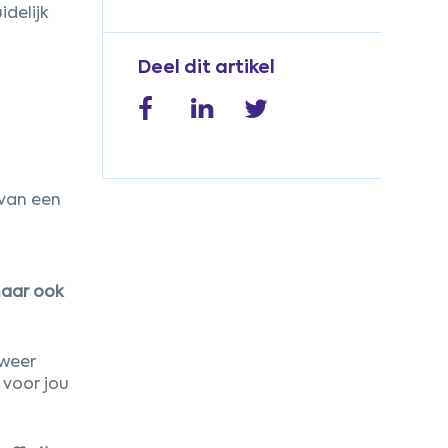
weerbaarheid
idelijk
Deel dit artikel
 van een
 maar ook
 weer
 voor jou