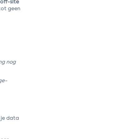
off-site
 tot geen
ing nog
ge-
 je data