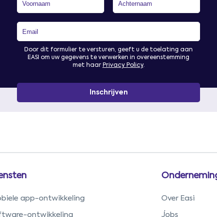
Door dit formulier te versturen, geeft u de toelating aan
EASI om uw gegevens te verwerken in overeenstemming
met haar
Privacy Policy
.
ensten
Ondernemin
biele app-ontwikkeling
Over Easi
ftware-ontwikkeling
Jobs