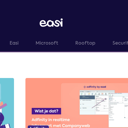
Easi
Microsoft
Rooftop
Securi