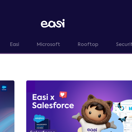
Easi
Microsoft
Rooftop
Securi