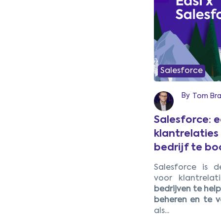
Salesforce
By
Tom Bra
Salesforce: 
klantrelaties
bedrijf te b
1
Salesforce is d
voor klantrela
bedrijven te hel
beheren en te v
als...