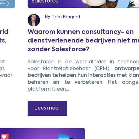
Salesforce
By
Tom Bragard
rld
Waarom kunnen consultancy- en
ts,
dienstverlenende bedrijven niet m
zonder Salesforce?
at
Salesforce is de wereldleider in technol
’s
voor klantrelatiebeheer (CRM),
ontworp
 waar
bedrijven te helpen hun interacties met kla
beheren en te verbeteren
. Het aange
platform is een...
Lees meer