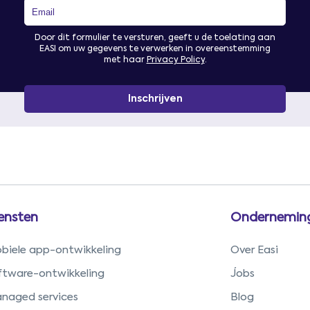
Door dit formulier te versturen, geeft u de toelating aan
EASI om uw gegevens te verwerken in overeenstemming
met haar
Privacy Policy
.
ensten
Ondernemin
biele app-ontwikkeling
Over Easi
ftware-ontwikkeling
Jobs
naged services
Blog