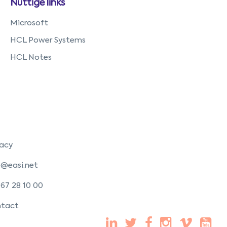
Nuttige links
Microsoft
HCL Power Systems
HCL Notes
vacy
o@easi.net
 67 28 10 00
tact